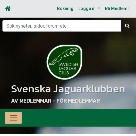
Bokning
Logga in
Bli Medlem!
Sök
Svenska Jaguarklubben
AV MEDLEMMAR - FÖR MEDLEMMAR