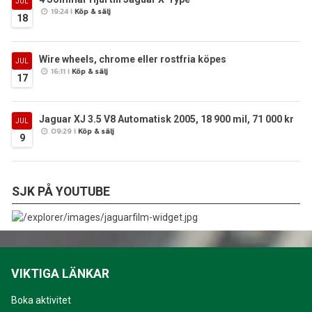
JUL
19:24 i
Köp & sälj
18
Wire wheels, chrome eller rostfria köpes
JUL
16:11 i
Köp & sälj
17
Jaguar XJ 3.5 V8 Automatisk 2005, 18 900 mil, 71 000 kr
JUL
09:29 i
Köp & sälj
9
SJK PÅ YOUTUBE
VIKTIGA LÄNKAR
Boka aktivitet