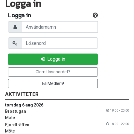
Logga in
Logga in
Användarnamn
Lösenord
Logga in
Glömt lösenordet?
Bli Medlem!
AKTIVITETER
torsdag 6 aug 2026
18:00 - 20:00
Brostugan
Möte
18:00 - 22:00
Fjordträffen
Möte