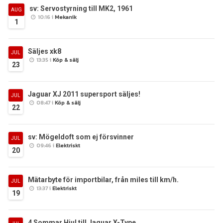
sv: Servostyrning till MK2, 1961
AUG
10:16 i
Mekanik
1
Säljes xk8
JUL
13:35 i
Köp & sälj
23
Jaguar XJ 2011 supersport säljes!
JUL
08:47 i
Köp & sälj
22
sv: Mögeldoft som ej försvinner
JUL
09:46 i
Elektriskt
20
Mätarbyte för importbilar, från miles till km/h.
JUL
13:37 i
Elektriskt
19
4 Sommar Hjul till Jaguar X-Type