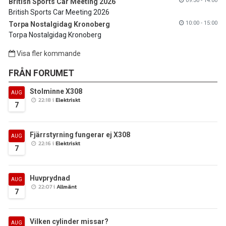
09:30 - 14:00
British Sports Car Meeting 2026
British Sports Car Meeting 2026
10:00 - 15:00
Torpa Nostalgidag Kronoberg
Torpa Nostalgidag Kronoberg
Visa fler kommande
FRÅN FORUMET
Stolminne X308
AUG
22:18 i
Elektriskt
7
Fjärrstyrning fungerar ej X308
AUG
22:16 i
Elektriskt
7
Huvprydnad
AUG
22:07 i
Allmänt
7
Vilken cylinder missar?
AUG