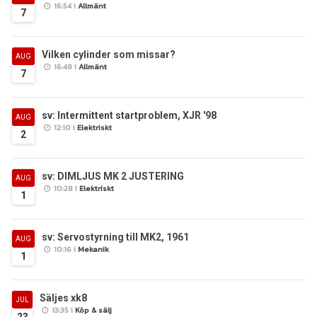
16:54 i
Allmänt
7
Vilken cylinder som missar?
AUG
16:49 i
Allmänt
7
sv: Intermittent startproblem, XJR '98
AUG
12:10 i
Elektriskt
2
sv: DIMLJUS MK 2 JUSTERING
AUG
10:28 i
Elektriskt
1
sv: Servostyrning till MK2, 1961
AUG
10:16 i
Mekanik
1
Säljes xk8
JUL
13:35 i
Köp & sälj
23